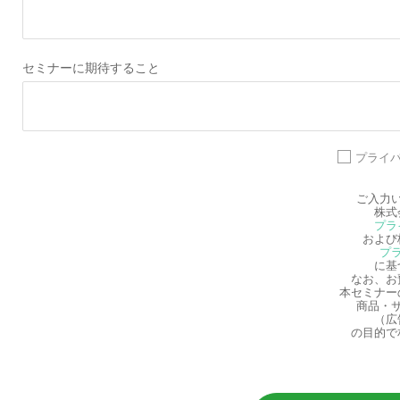
セミナーに期待すること
プライ
ご入力
株式
プラ
および
プ
に基
なお、お
本セミナー
商品・
（広
の目的で